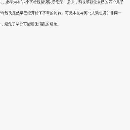
，忠孝为本”八个字给魏世谟以示恩荣，后来，魏世谟就让自己的四个儿子
行寺魏氏显然早已经开始了字辈的轮转。可见本枝与河北人魏忠贤并非同一
，避免了辈分可能发生混乱的尴尬。