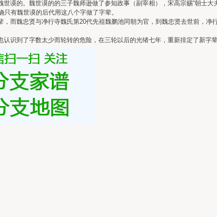
世谟的。魏世谟的的三子魏师逊做了参知政事（副宰相），宋高宗赐“朝士大夫
确只有魏世谟的后代用这八个字做了字辈。
，而魏忠贤与净行寺魏氏第20代先祖魏鹏池同朝为官，到魏忠贤去世前，净
也认识到了字数太少而轮转的危险，在三轮以后的光绪七年，重新排定了新字辈