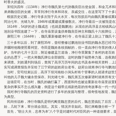
时香火的盛况。
宋绍兴四年（1134年）净行寺魏氏第七代孙魏良臣出使金国，和金兀术和
弟弟魏信臣的女婿，常常到净行寺来和诗友、亲戚交往，在这里写下了十多
根据历史记载，净行寺多次毁于兵火水灾，每次毁损后均由魏氏重修或重建
同治七年、光绪九年、1946年或重建或重修数次。净行寺最后一次被毁是
1614年，54岁的进士魏成忠（也就是魏鹏池）从现在的高淳县古柏镇凤
池别业书院改建了一下，在寺庙里设龛供奉魏良臣神主和魏氏十六枝牌位，
康熙三年（1644年），魏氏重新修建净行寺，在寺庙正梁上刻上了魏氏
三十多年以后，到了康熙35年，曾经整修过鹏池别业书院的魏永思已经70
并嘱咐他顺便照看祠堂。寺田是魏姓各枝捐献的，但一直由净行寺里的僧人耕
妒。当年的七月十五日，附近修建盂兰道场，净行寺里聚集了各村的老百姓
众的怂恿下，一把火将魏氏牌位全部烧毁。这时的魏于福势单力孤，连夜跑
来调查。刘姓通判到场后，查阅了高淳万历年间的志书及各种相关资料，上
实写成调查报告并呈给了江宁府的赵姓府台老爷。赵府台就将净行寺与鹏池
当时，官司结束以后，高淳下坝河南枝小涧头村有个管事的人就请求赵世显
叫他的儿子魏大镛永世保存。到光绪七年，魏氏第五次修家谱时就将所有文
这场官司，在当时，魏氏的确打赢了，西渡和尚也被迫重新在寺庙里设置魏
复杂的事实不怎么感兴趣，倒是这个颇带点戏剧色彩的传奇故事在一代一代
我对净行寺魏氏的历史资料进行了多年的发掘与整理，很奇怪地发现，魏氏
为典型。
民间传说称，净行寺魏氏是明代阉党魏忠贤的后代，魏忠贤搞乱了后宫，皇
始，几轮下来，辈分就会混乱。其实，情况并非如此。我们来略微分析一下
首先，“朝士大夫，忠孝为本”八个字是封建时代对臣民的一种道德要求，