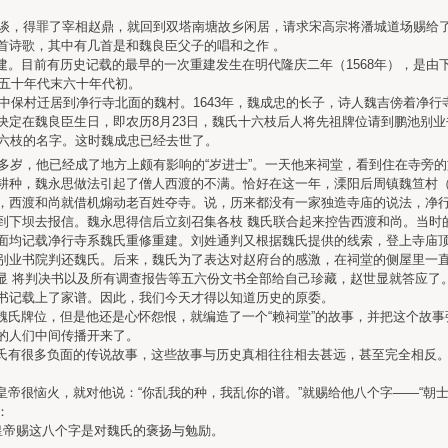
谈，得罪了宰相赵鼎，就回到双塔南塘故乡闲居，请求宋高宗将潘城道场赐给了
首诗歌，其中有几首是和魏良臣父子的唱和之作 。
。目前有历史记载的最早的一次重建发生在明代隆庆二年（1568年），是由下
在五十年代末六十年代初。
山中保村迁居到净行寺北面的魏村。1643年，魏成忠的长子，诗人魏吉傍着净
决定在魏良臣生日，即农历8月23日，魏氏十六枝后人将先祖牌位请到鹏池别
十六枝的名字。这时魏成忠已经去世了。
多岁，他已经成了地方上颇有影响的“岁进士”。一天他来祠堂，看到住在寺旁
种，魏永思做法引起了僧人西渡的不满。恰好在这一年，溧阳后周镇魏笪村（旧
，西渡和尚就借机煽动老百姓夺寺。说，历来都没有一家独造寺庙的说法，净
到下坝去报信。魏永思得信后立刻召集各枝 魏氏联合起来控告西渡和尚。当时
面均记载净行寺系魏氏重修重建。刘姓通判又根据魏氏提供的线索，登上寺庙
别业书院判还魏氏。后来，魏氏为了表达对赵府台的感激，在祠堂的侧屋里一直
 将判决书以及所有调查报告等五六份文书全部给自己珍藏，赵世显就答应了
书记载上了家谱。因此，我们今天才得以知道历史的原委。
氏牌位，但是他还是心怀怨恨，就编造了一个“赖祠堂”的故事，并把这个故事
的人们中间传播开来了。
有很多负面的传说故事，这些故事与历史真相往往相去甚远，甚至完全相反。
帝很恼火，就对他说：“你乱我的种，我乱你的谱。”就赐给他八个字——“朝士
：
皇帝赐这八个字是对魏氏的褒扬与勉励。