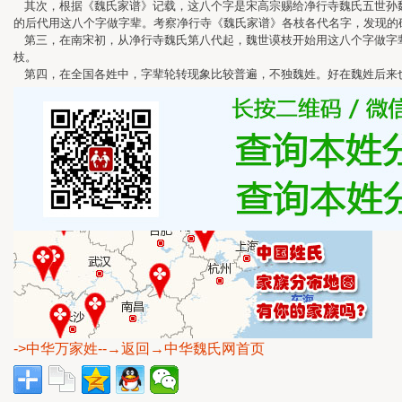
其次，根据《魏氏家谱》记载，这八个字是宋高宗赐给净行寺魏氏五世孙魏
的后代用这八个字做字辈。考察净行寺《魏氏家谱》各枝各代名字，发现的
第三，在南宋初，从净行寺魏氏第八代起，魏世谟枝开始用这八个字做字辈
枝。
第四，在全国各姓中，字辈轮转现象比较普遍，不独魏姓。好在魏姓后来
->中华万家姓
--→返回→中华魏氏网首页