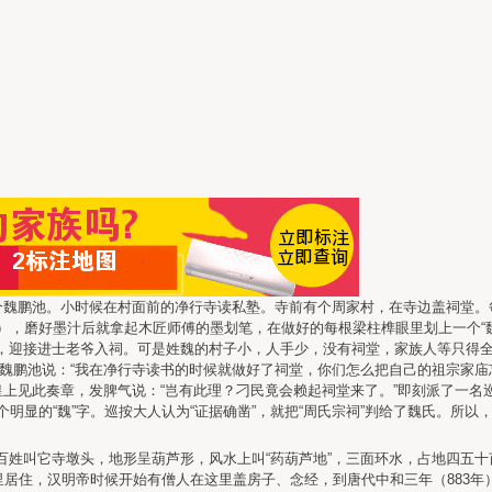
个魏鹏池。小时候在村面前的净行寺读私塾。寺前有个周家村，在寺边盖祠堂。
），磨好墨汁后就拿起木匠师傅的墨划笔，在做好的每根梁柱榫眼里划上一个“
，迎接进士老爷入祠。可是姓魏的村子小，人手少，没有祠堂，家族人等只得全
。”魏鹏池说：“我在净行寺读书的时候就做好了祠堂，你们怎么把自己的祖宗家
皇上见此奏章，发脾气说：“岂有此理？刁民竟会赖起祠堂来了。”即刻派了一名
的“魏”字。巡按大人认为“证据确凿”，就把“周氏宗祠”判给了魏氏。所以，后
姓叫它寺墩头，地形呈葫芦形，风水上叫“药葫芦地”，三面环水，占地四五十
里居住，汉明帝时候开始有僧人在这里盖房子、念经，到唐代中和三年（883年