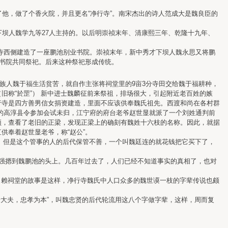
他，做了个香火院，并且更名“净行寺”。南宋杰出的诗人范成大是魏良臣的
坝人魏学九等27人主持的。以后明崇祯末年、清康熙三年、乾隆十九年、
行寺西侧建造了一座鹏池别业书院。崇祯末年，新中秀才下坝人魏永思又将鹏
业书院共同祭祀。后来这种祭祀形成传统。
的族人魏于福生活贫苦，就自作主张将祠堂里的9亩3分寺田交给魏于福耕种，
称“於罡”） 新中进士魏麟征前来祭祖，排场很大，引起附近老百姓的嫉
行寺是四方善男信女捐资建造，里面不应该供奉魏氏祖先。西渡和尚在各村群
的高淳县令参加会试未归，江宁府的府台老爷赵世显就派了一个刘姓通判前
顶，查看了老旧的正梁，发现正梁上的确刻有魏姓十六枝的名称。因此，就据
供奉着赵世显老爷，称“赵公”。
。但是这个管事的人的后代保管不善，一个叫魏廷连的就花钱把它买下了，
强摁到魏鹏池的头上。几百年过去了，人们已经不知道事实的真相了，也对
赖祠堂的故事是这样，净行寺魏氏中人口众多的魏世谟一枝的字辈传说也颇
大夫，忠孝为本”，叫魏忠贤的后代轮流用这八个字做字辈，这样，周而复