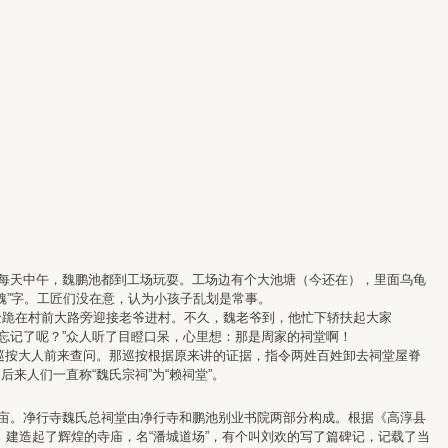
每天中午，魏鹏池都到工场玩耍。工场边有个大池塘（今还在），里面乌龟
魏”字。工匠们没在意，认为小孩子乱划是常事。
跪在村前大路旁迎接老爷进村。不久，魏老爷到，他忙下轿扶起大家
庙忘记了呢？”众人听了目瞪口呆，心里想：那是周家的祠堂啊！
巡按大人前来查问。那巡按根据原来讲的证据，指令两姓百姓卸去祠堂屋脊
来人们一直称“魏氏宗祠”为“赖祠堂”。
亩。净行寺魏氏总祠堂由净行寺和鹏池别业书院两部分构成。根据《高淳县
）建造起了辉煌的寺庙，名“潘城道场”，有个叫刘欢的写了篇碑记，记载了当