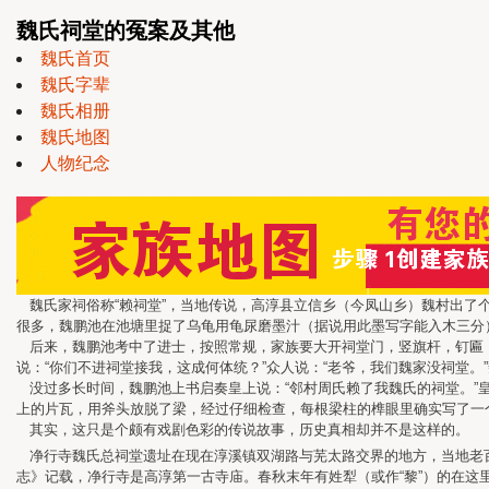
魏氏祠堂的冤案及其他
魏氏首页
魏氏字辈
魏氏相册
魏氏地图
人物纪念
魏氏家祠俗称“赖祠堂”，当地传说，高淳县立信乡（今凤山乡）魏村出了
很多，魏鹏池在池塘里捉了乌龟用龟尿磨墨汁（据说用此墨写字能入木三分
后来，魏鹏池考中了进士，按照常规，家族要大开祠堂门，竖旗杆，钉匾
说：“你们不进祠堂接我，这成何体统？”众人说：“老爷，我们魏家没祠堂
没过多长时间，魏鹏池上书启奏皇上说：“邻村周氏赖了我魏氏的祠堂。”
上的片瓦，用斧头放脱了梁，经过仔细检查，每根梁柱的榫眼里确实写了一个明显
其实，这只是个颇有戏剧色彩的传说故事，历史真相却并不是这样的。
净行寺魏氏总祠堂遗址在现在淳溪镇双湖路与芜太路交界的地方，当地老百
志》记载，净行寺是高淳第一古寺庙。春秋末年有姓犁（或作“黎”）的在这